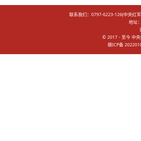
联系我们：0797-6223-126(中央红
地址
© 2017 - 至今 中
赣ICP备 202201