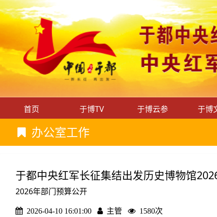
首页
于博TV
于博云参
于博
办公室工作
于都中央红军长征集结出发历史博物馆202
2026年部门预算公开
2026-04-10 16:01:00
主管
1580次