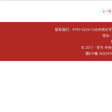
上一页
联系我们：0797-6223-126(中央红
地址
© 2017 - 至今 中
赣ICP备 202201