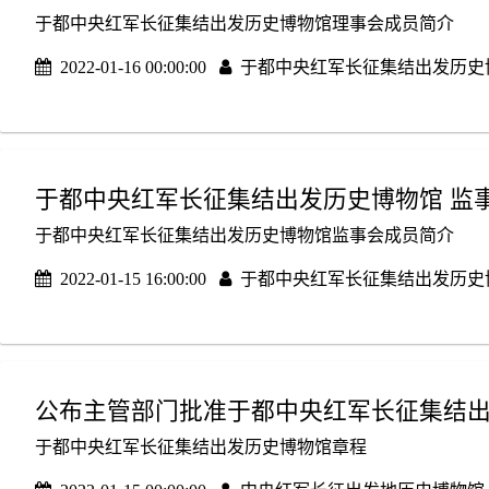
于都中央红军长征集结出发历史博物馆理事会成员简介
2022-01-16 00:00:00
于都中央红军长征集结出发历史
于都中央红军长征集结出发历史博物馆 监
于都中央红军长征集结出发历史博物馆监事会成员简介
2022-01-15 16:00:00
于都中央红军长征集结出发历史
公布主管部门批准于都中央红军长征集结
于都中央红军长征集结出发历史博物馆章程