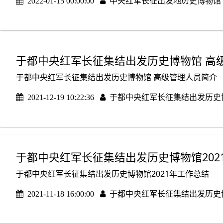
2022-01-15 00:00:00
中央红军长征出发地历史博物馆
于都中央红军长征集结出发历史博物馆 高
于都中央红军长征集结出发历史博物馆 高级管理人员简介
2021-12-19 10:22:36
于都中央红军长征集结出发历史
于都中央红军长征集结出发历史博物馆202
于都中央红军长征集结出发历史博物馆2021年工作总结
2021-11-18 16:00:00
于都中央红军长征集结出发历史