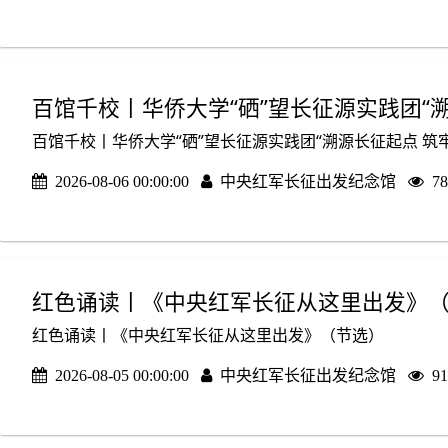
百馆千校丨华侨大学“硒”望长征源实践团“溯
百馆千校丨华侨大学“硒”望长征源实践团“溯源长征起点 筑牢
2026-08-06 00:00:00
中央红军长征出发纪念馆
7
红色诵读丨《中央红军长征从这里出发》
红色诵读丨《中央红军长征从这里出发》（节选）
2026-08-05 00:00:00
中央红军长征出发纪念馆
9