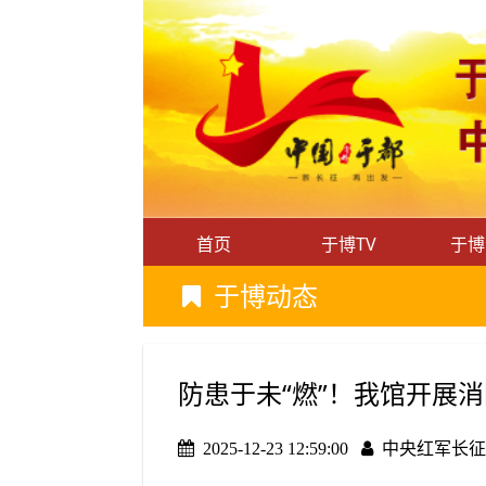
首页
于博TV
于博
于博动态
防患于未“燃”！我馆开展
2025-12-23 12:59:00
中央红军长征