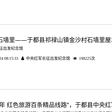
石墙里——于都县祁禄山镇金沙村石墙里屋
征出发纪念馆
24 08:15:33
中央红军长征出发纪念馆
198225次