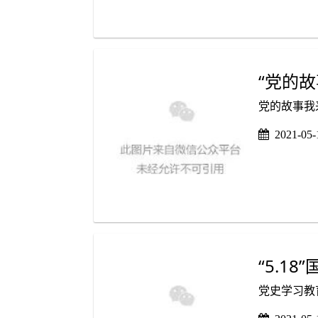
“党的
党的故事我
2021-05-
“5.
党史学习教