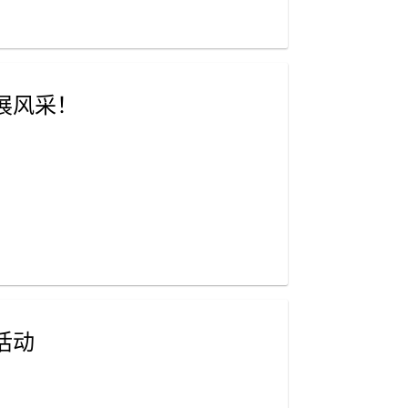
展风采！
活动