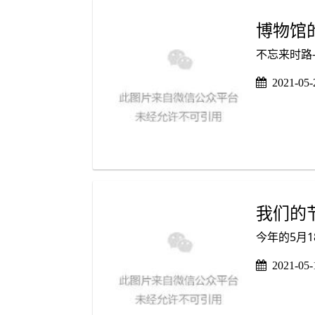
博物馆
不忘来时路
2021-05-
我们的
今年的5月
2021-05-