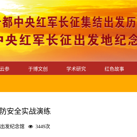
云参
于博文创
学术研究
红色故事
消防安全实战演练
出发纪念馆
3449次