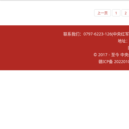
上一页
1
2
联系我们：0797-6223-126(中央红
地址
© 2017 - 至今 中
赣ICP备 202201