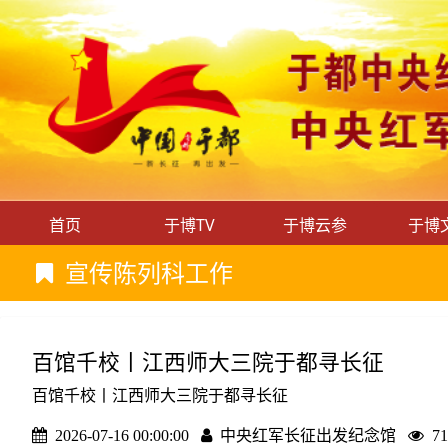
首页
于博TV
于博云参
于博
宣传陈列科工作
百馆千校丨江西师大三院于都寻长征
百馆千校丨江西师大三院于都寻长征
2026-07-16 00:00:00
中央红军长征出发纪念馆
7