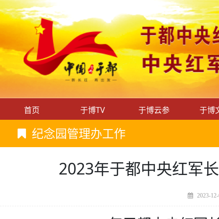
首页
于博TV
于博云参
于博
纪念园管理办工作
2023年于都中央红
2023-12-