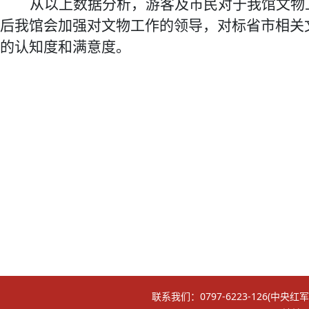
从以上数据分析，
游客及市民
对于我馆
文物
后我馆会加强对文物工作的领导，对标省市相关
的认知度和
满意度
。
联系我们：0797-6223-126(中央红