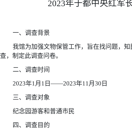
202
3
年于都
中央红军
一、调查背景
我馆
为加强文物保管工作
，
旨在
找问题，
知
查，
制定
此
调查问卷。
二、调查时间
2023年1月1日——2023年11月30日
三、调查对象
纪念园游客和普通市民
四
、调查目的