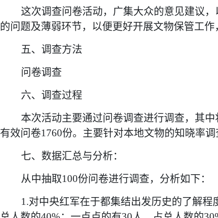
这次调查问卷活动，广集大众的意见建议，
的问题及薄弱环节，
以便更好开展文物保管工作
五
、调查方法
问卷调查
六
、调查过程
本次活动主要通过问卷调查进行调查，其中
有效问卷
1760
份
。
主要针对
本地文物的知晓率
调
七
、数据汇总与分析：
从中抽取
100
份问卷进行调查，分析如下：
1
.
对
中央红军在于都集结出发历史
的了解程
总人数的
40
%；
一点点
的有
30
人，占总人数的
30