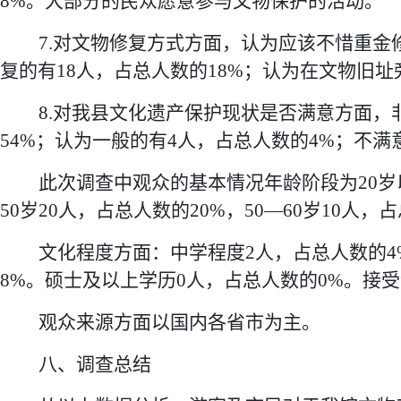
8%。
大部分的民众愿意参与文物保护的活动。
7.
对文物修复方式方面，认为应该不惜重金
复的有18人，占总人数的18%；认为在文物旧址
8.
对我县文化遗产保护现状是否满意方面，
54%；认为一般的有4人，占总人数的4%；不满
此次调查中观众的基本情况年龄阶段为
20
50岁
20
人，占总人数的
20
%，50—60岁
10
人，占
文化程度方面：中学程度
2
人，占总人数的
4
8
%。硕士
及以上
学历
0
人，占总人数的
0
%。
接受
观众来源方面以
国内
各省市
为主。
八
、调查总结