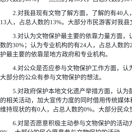
2
.
对
我县现有文物了解
方面，
了解的
有
40
人
13
人，占总人数的
13
%
。大部分市民游客对我县
3
.
对
认为文物保护最主要的依靠力量
方面，
数的30%；认为专业机构的有24人，占总人数的
护最主要的依靠是地方政府和专业机构。
4.
对
公众是否应参与文物保护工作
方面，
认
大部分的公众有参与文物保护的想法。
5.
对
政府保护本地文化遗产举措
方面，
认为
的相关活动，加大宣传力度的同时借用传统媒体
维持现状的有
0人，占总人数的0%。大部分民
6.
对是否愿意积极主动参与文物保护的活动