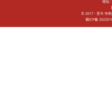
地址
© 2017 - 至今 中
赣ICP备 202201